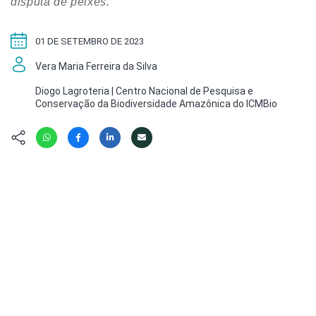
Hábitat
disputa de peixes.
Contato/Mídia
Invertebra
Kit
Na Linha d
01 DE SETEMBRO DE 2023
Livros do 
Observaçã
Vera Maria Ferreira da Silva
Nova Gera
Olha o Bic
#VotePor
Diogo Lagroteria | Centro Nacional de Pesquisa e
Photo Ani
Conservação da Biodiversidade Amazônica do ICMBio
Missão Fa
Políticas 
Cursos
Saúde, Bic
Segunda C
Túnel do 
Universo C