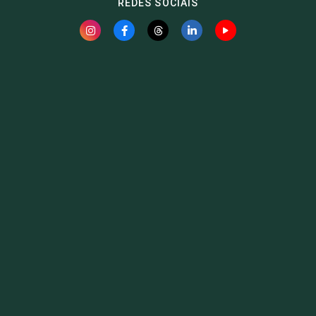
REDES SOCIAIS
Fauna News
Licença
Creative Commons – Atribuição-SemDerivações 4.0
Internacional