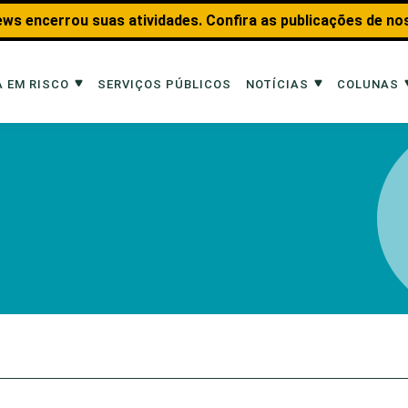
ws encerrou suas atividades. Confira as publicações de no
 EM RISCO
SERVIÇOS PÚBLICOS
NOTÍCIAS
COLUNAS
Risco
Notícias
Colunas
imais
Reportagens
Aquáticos
Analisando os Fatos
Educação Amb
 Transportes
Entrevistas
Fauna e Tran
tat
Web Stories
Invertebrados
Na Linha de F
Observação d