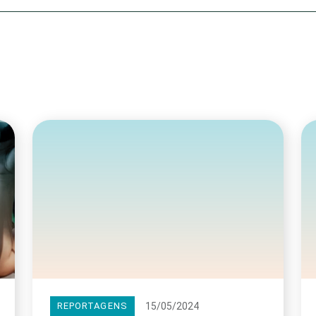
Olha o Bicho!
Photo Animal
Políticas Públ
Saúde, Bicho 
Segunda Cha
Túnel do Tem
Universo Cetr
15/05/2024
REPORTAGENS