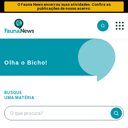
O Fauna News encerrou suas atividades. Confira as
publicações de nosso acervo.
Sobre nós
O Fauna
Fauna
Notícias
News
em
Equipe
Olha o Bicho!
Risco
Tráfico de
Reportagens
Parceiros
Sobre nós
Caça
Analisando
Tráfico de
Republiqu
os Fatos
Equipe
Animais
Impactos 
Publique n
Perda de H
Entrevistas
Parceiros
Caça
Reportage
BUSQUE
Contato/Mí
UMA MATÉRIA
Analisando
Web Stories
Republique
Impactos
Aquáticos
dos
Entrevista
Transportes
Publique no
Educação 
Fauna
Perda de
Fauna e Tr