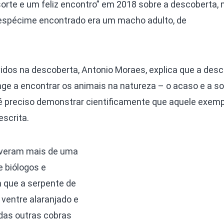
sorte e um feliz encontro” em 2018 sobre a descoberta, 
 espécime encontrado era um macho adulto, de
dos na descoberta, Antonio Moraes, explica que a des
ge a encontrar os animais na natureza – o acaso e a so
o, é preciso demonstrar cientificamente que aquele exem
escrita.
olveram mais de uma
e biólogos e
m que a serpente de
ventre alaranjado e
das outras cobras