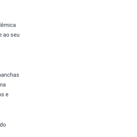
ndêmica
e ao seu
 manchas
uma
os e
 do