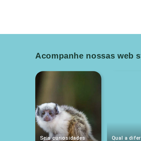
Acompanhe nossas web st
Seis curiosidades
Qual a dife