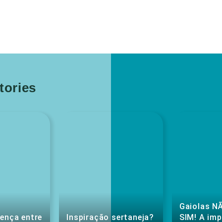
ories
Gaiolas NÃ
rença entre
Inspiração sertaneja?
SIM! A im