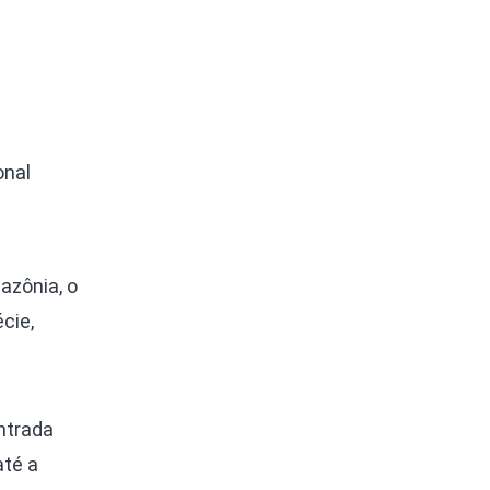
onal
zônia, o
cie,
ontrada
até a