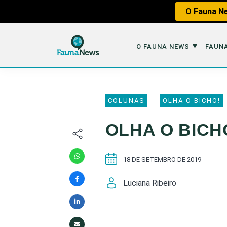
O Fauna Ne
O FAUNA NEWS
FAUNA
O Fauna News
Fauna em 
COLUNAS
OLHA O BICHO!
Sobre nós
Tráfico de An
OLHA O BICHO!
Equipe
Caça
Parceiros
Impactos dos
18 DE SETEMBRO DE 2019
Republique
Perda de Hábi
Luciana Ribeiro
Publique no Fauna
Contato/Mídia Kit