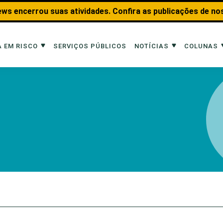
ws encerrou suas atividades. Confira as publicações de no
 EM RISCO
SERVIÇOS PÚBLICOS
NOTÍCIAS
COLUNAS
Risco
Notícias
Colunas
imais
Reportagens
Aquáticos
Analisando os Fatos
Educação Amb
 Transportes
Entrevistas
Fauna e Tran
tat
Web Stories
Invertebrados
Na Linha de F
Observação d