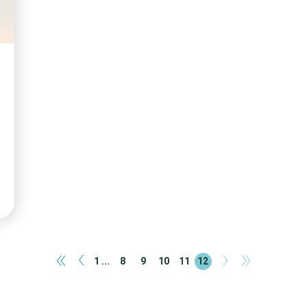
«
‹
›
»
1 ...
8
9
10
11
12