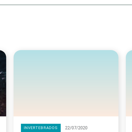
Olha o Bicho!
Photo Animal
Políticas Públ
Saúde, Bicho 
Segunda Cha
Túnel do Tem
Universo Cetr
22/07/2020
INVERTEBRADOS