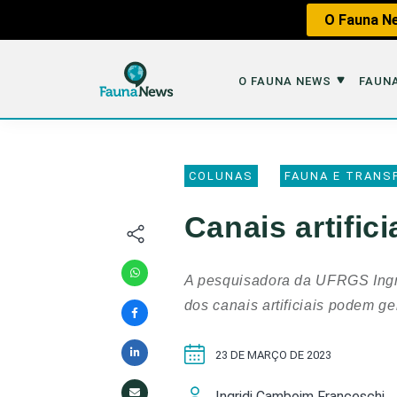
O Fauna Ne
O FAUNA NEWS
FAUNA
O Fauna News
Fauna em 
COLUNAS
FAUNA E TRANS
Sobre nós
Tráfico de An
Canais artific
Equipe
Caça
Parceiros
Impactos dos
A pesquisadora da UFRGS Ingri
Republique
Perda de Hábi
dos canais artificiais podem ge
Publique no Fauna
23 DE MARÇO DE 2023
Contato/Mídia Kit
Ingridi Camboim Franceschi