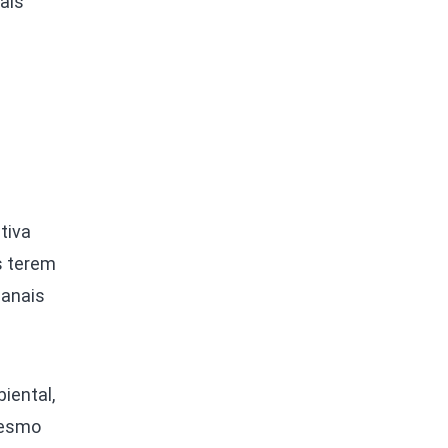
ais
tiva
s terem
canais
iental,
mesmo