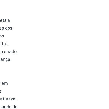
eta a
es dos
os
itat.
o errado,
urança
r em
e
natureza.
atando do