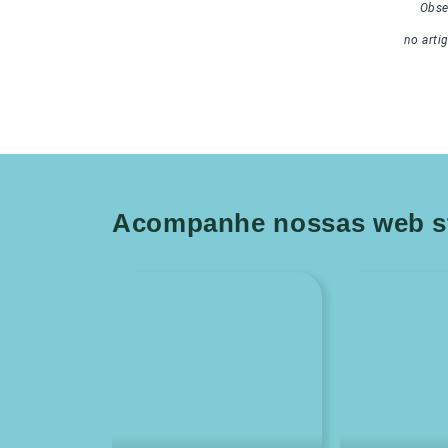
Obse
no arti
Acompanhe nossas web st