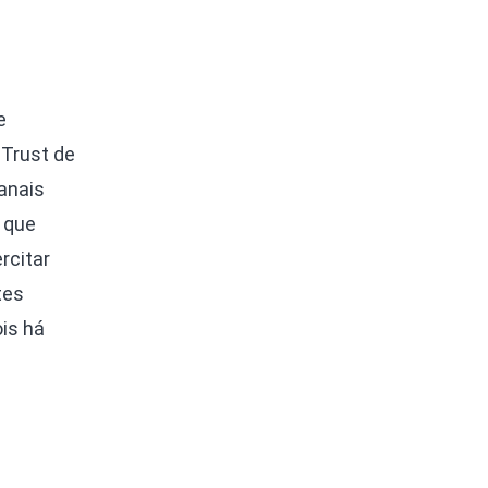
e
 Trust de
canais
 que
rcitar
tes
is há