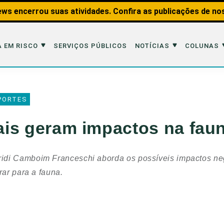
ws encerrou suas atividades. Confira as publicações de no
 EM RISCO
SERVIÇOS PÚBLICOS
NOTÍCIAS
COLUNAS
Risco
Notícias
Colunas
PORTES
imais
Reportagens
Aquáticos
iais geram impactos na faun
Analisando os Fatos
Educação Amb
 Transportes
Entrevistas
Fauna e Tran
di Camboim Franceschi aborda os possíveis impactos neg
tat
Web Stories
Invertebrados
rar para a fauna.
Na Linha de F
Observação d