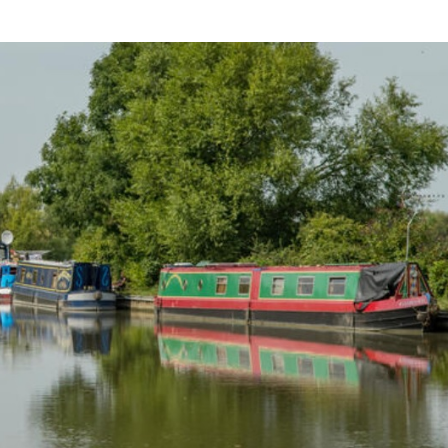
Olha o Bicho!
Photo Animal
Políticas Públ
Saúde, Bicho 
Segunda Cha
Túnel do Tem
Universo Cetr