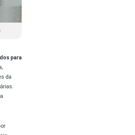
s
ados para
a,
es da
árias.
ma
por