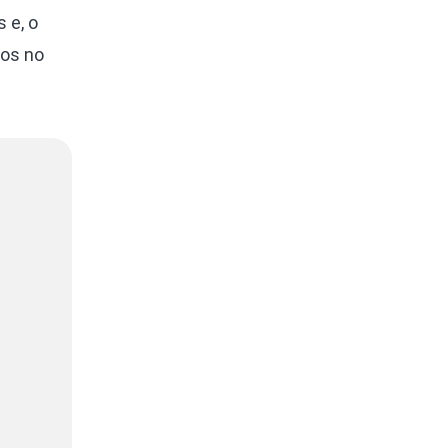
 e, o
ros no