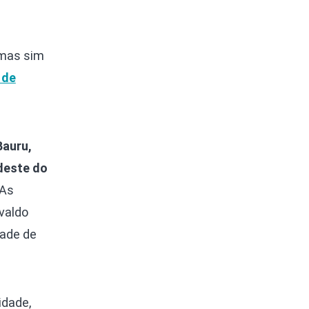
 mas sim
 de
Bauru,
deste do
 As
valdo
dade de
idade,