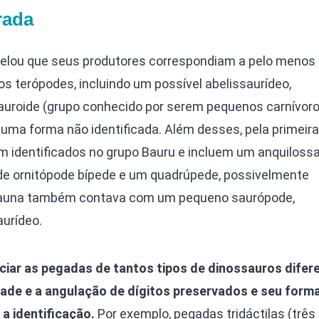
rada
elou que seus produtores correspondiam a pelo menos 
os terópodes, incluindo um possível abelissaurídeo,
auroide (grupo conhecido por serem pequenos carnívor
uma forma não identificada. Além desses, pela primeira
am identificados no grupo Bauru e incluem um anquiloss
de ornitópode bípede e um quadrúpede, possivelmente
 fauna também contava com um pequeno saurópode,
urídeo.
ciar as pegadas de tantos tipos de dinossauros difer
de e a angulação de dígitos preservados e seu forma
 a identificação.
Por exemplo, pegadas tridáctilas (três