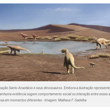
Olha o Bicho!
Photo Animal
Políticas Públ
Saúde, Bicho 
Segunda Cha
Túnel do Tem
Universo Cetr
ação Santo Anastácio e seus dinossauros. Embora a ilustração represente
nenhuma evidência sugere comportamento social ou interação entre esses a
rea em momentos diferentes - Imagem: Matheus F. Gadelha