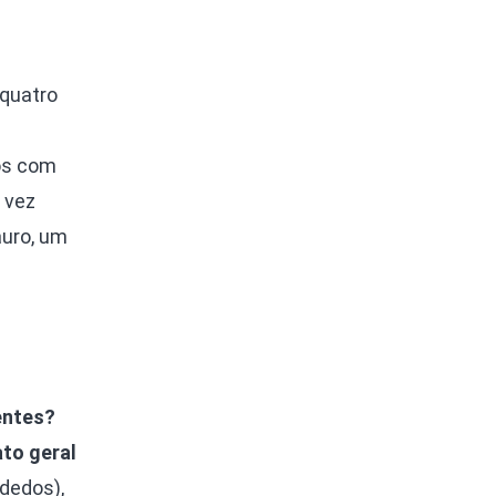
quatro
os com
 vez
auro, um
entes?
to geral
 dedos),