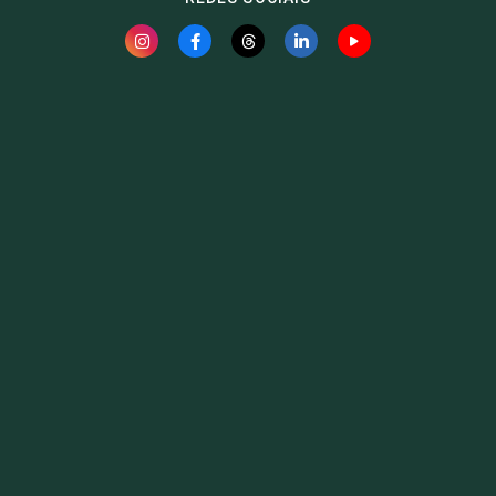
Fauna News
Licença
Creative Commons – Atribuição-SemDerivações 4.0
Internacional