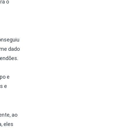
ra o
conseguiu
ome dado
tendões.
po e
s e
nte, ao
, eles