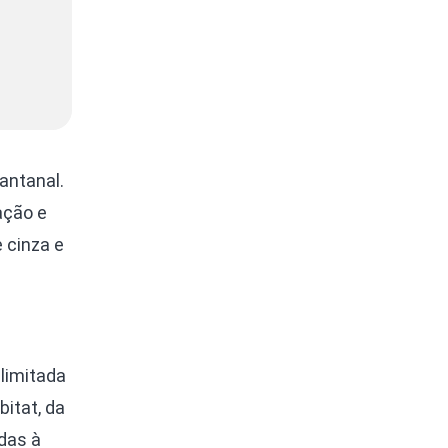
antanal.
ação e
 cinza e
limitada
itat, da
adas à