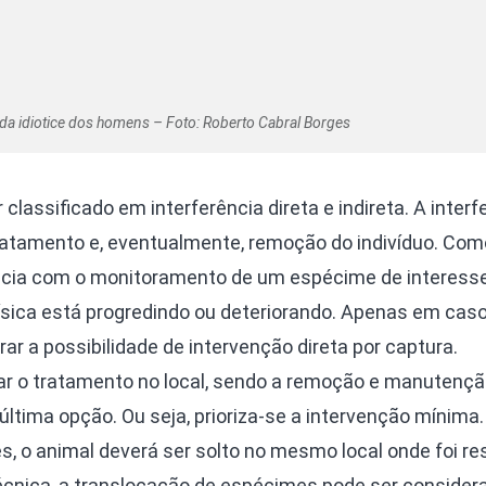
 da idiotice dos homens – Foto: Roberto Cabral Borges
 classificado em interferência direta e indireta. A interf
tratamento e, eventualmente, remoção do indivíduo. Como 
ência com o monitoramento de um espécime de interesse
física está progredindo ou deteriorando. Apenas em cas
ar a possibilidade de intervenção direta por captura.
zar o tratamento no local, sendo a remoção e manutenç
 última opção. Ou seja, prioriza-se a intervenção mínima
, o animal deverá ser solto no mesmo local onde foi re
écnica, a translocação de espécimes pode ser consider