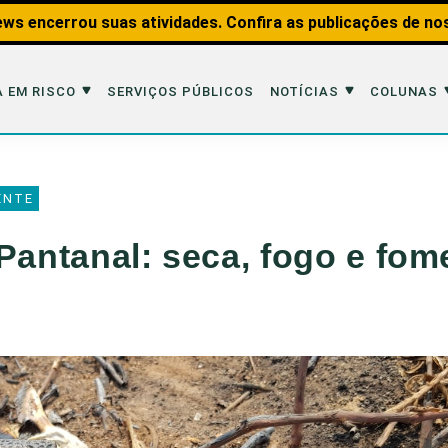
ws encerrou suas atividades. Confira as publicações de no
 EM RISCO
SERVIÇOS PÚBLICOS
NOTÍCIAS
COLUNAS
Risco
Notícias
Colunas
ENTE
imais
Reportagens
Aquáticos
Pantanal: seca, fogo e fom
Analisando os Fatos
Educação Amb
 Transportes
Entrevistas
Fauna e Tran
tat
Web Stories
Invertebrados
Na Linha de F
Observação d