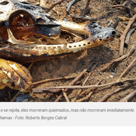
Olha o Bicho!
Photo Animal
Políticas Públ
Saúde, Bicho 
Segunda Cha
Túnel do Tem
Universo Cetr
le e se repita, eles morreram queimados, mas não morreram imediatamente.
hamas - Foto: Roberto Borges Cabral