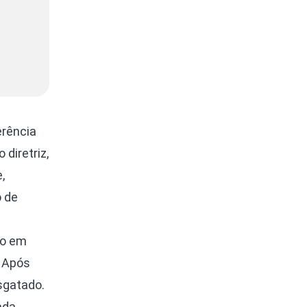
erência
diretriz,
,
o de
ão em
. Após
sgatado.
ada