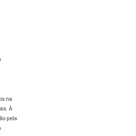
a
os na
is. À
ão pela
a