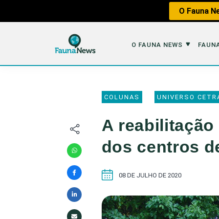
O Fauna Ne
O FAUNA NEWS
FAUNA
O Fauna News
Fauna em 
COLUNAS
UNIVERSO CETR
Sobre nós
Tráfico de An
A reabilitação
Equipe
Caça
dos centros d
Parceiros
Impactos dos
Republique
Perda de Hábi
08 DE JULHO DE 2020
Publique no Fauna
Contato/Mídia Kit