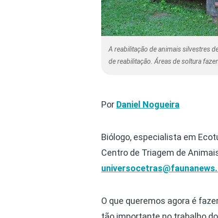
A reabilitação de animais silvestres 
de reabilitação. Áreas de soltura faz
Por
Daniel Nogueira
Biólogo, especialista em Ecot
Centro de Triagem de Animais
universocetras@faunanews.
O que queremos agora é fazer
tão importante no trabalho do