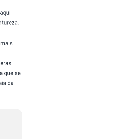
 aqui
atureza.
imais
meras
ra que se
eia da