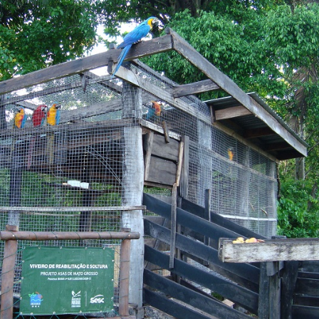
Olha o Bicho!
Photo Animal
Políticas Públ
Saúde, Bicho 
Segunda Cha
Túnel do Tem
Universo Cetr