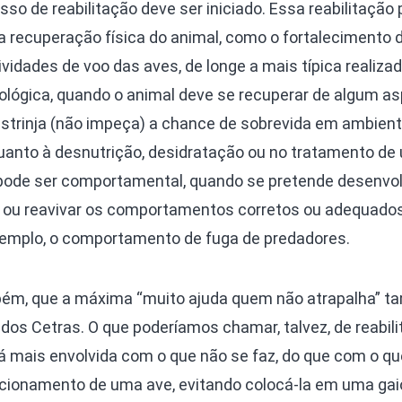
sso de reabilitação deve ser iniciado. Essa reabilitação
a recuperação física do animal, como o fortalecimento 
vidades de voo das aves, de longe a mais típica realiza
ológica, quando o animal deve se recuperar de algum a
restrinja (não impeça) a chance de sobrevida em ambien
uanto à desnutrição, desidratação ou no tratamento de
ode ser comportamental, quando se pretende desenvol
ar ou reavivar os comportamentos corretos ou adequado
exemplo, o comportamento de fuga de predadores.
ém, que a máxima “muito ajuda quem não atrapalha” 
 dos Cetras. O que poderíamos chamar, talvez, de reabil
á mais envolvida com o que não se faz, do que com o qu
icionamento de uma ave, evitando colocá-la em uma gai