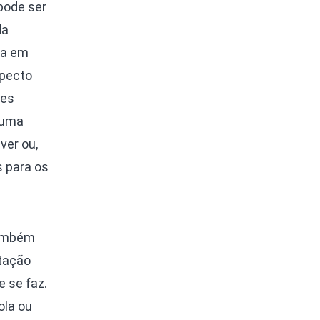
 pode ser
da
da em
specto
tes
 uma
ver ou,
s para os
também
itação
e se faz.
ola ou