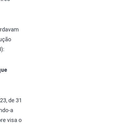
bordavam
rução
):
que
23, de 31
ando-a
re visa o