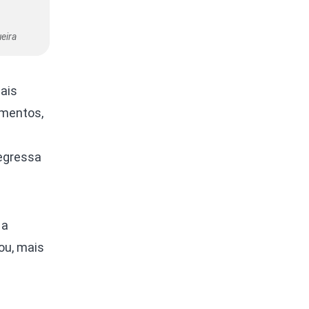
eira
ais
rimentos,
regressa
 a
ou, mais