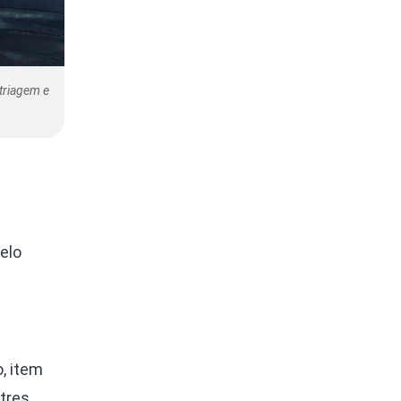
 triagem e
elo
, item
stres