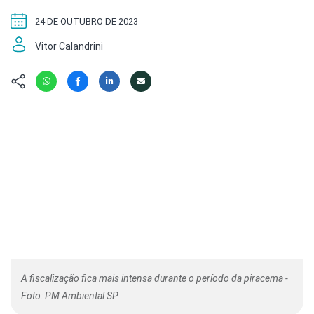
Hábitat
Contato/Mídia
Invertebra
Kit
24 DE OUTUBRO DE 2023
Na Linha d
Vitor Calandrini
Livros do 
Observaçã
Nova Gera
Olha o Bic
#VotePor
Photo Ani
Missão Fa
Políticas 
Cursos
Saúde, Bic
Segunda C
Túnel do 
Universo C
A fiscalização fica mais intensa durante o período da piracema -
Foto: PM Ambiental SP