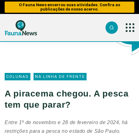
O Fauna News encerrou suas atividades. Confira as
publicações de nosso acervo.
Sobre nós
O Fauna
Fauna
Notícias
News
em
Equipe
Risco
Tráfico de
Reportagens
Parceiros
COLUNAS
NA LINHA DE FRENTE
Sobre nós
Caça
Analisando
Tráfico de
Republiqu
os Fatos
Equipe
Animais
Impactos 
A piracema chegou. A pesca
Publique n
Perda de H
Entrevistas
Parceiros
Caça
Reportage
Contato/Mí
tem que parar?
Analisando
Web Stories
Republique
Impactos
Aquáticos
dos
Entrevista
Transportes
Entre 1º de novembro e 28 de fevereiro de 2024, há
Publique no
Educação 
Fauna
restrições para a pesca no estado de São Paulo.
Perda de
Fauna e Tr