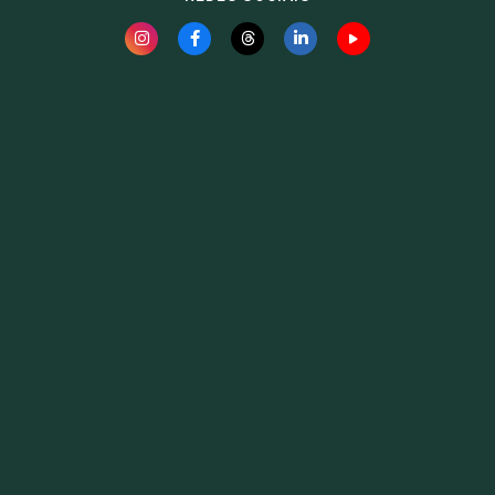
Fauna News
Licença
Creative Commons – Atribuição-SemDerivações 4.0
Internacional