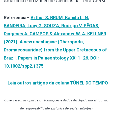
Amazônia e do Museu de Ciências da Terra-CPRM.
Referência
–
Arthur S. BRUM, Kamila L. N.
BANDEIRA, Lucy G. SOUZA, Rodrigo V. PÊGAS,
Diogenes A. CAMPOS & Alexander W. A. KELLNER
(2021). A new unenlagiine (Theropoda,
Dromaeosauridae) from the Upper Cretaceous of
Brazil. Papers in Palaeontology XX: 1–26. DOI:
10.1002/spp2.1375
– Leia outros artigos da coluna TÚNEL DO TEMPO
Observação: as opiniões, informações e dados divulgados
no artigo
são
de responsabilidade exclusiva de seu(s) autor(es)