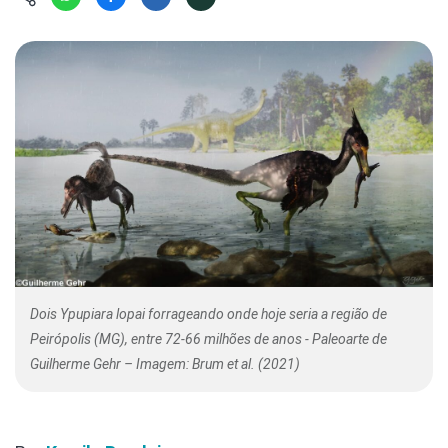
Hábitat
Contato/Mídia
Invertebra
Kit
Na Linha d
Livros do 
Observaçã
Nova Gera
Olha o Bic
#VotePor
Photo Ani
Missão Fa
Políticas 
Cursos
Saúde, Bic
Segunda C
Túnel do 
Universo C
Dois Ypupiara lopai forrageando onde hoje seria a região de
Peirópolis (MG), entre 72-66 milhões de anos - Paleoarte de
Guilherme Gehr – Imagem: Brum et al. (2021)