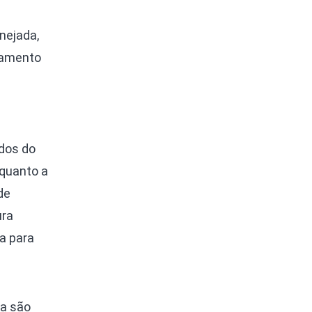
nejada,
hamento
ados do
 quanto a
de
ura
a para
ra são