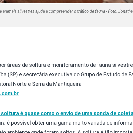
de animais silvestres ajuda a compreender o tráfico de fauna - Foto: Jonath
por áreas de soltura e monitoramento de fauna silvestre
íba (SP) e secretária executiva do Grupo de Estudo de 
Litoral Norte e Serra da Mantiqueira
.com.br
 soltura é quase como o envio de uma sonda de colet
ltura é possível obter uma gama muito variada de inform
io ambiente onde foram soltos. A soltura é tão importa