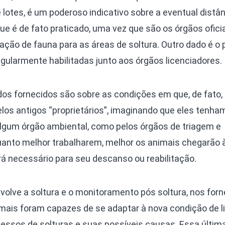
lotes, é um poderoso indicativo sobre a eventual distân
que é de fato praticado, uma vez que são os órgãos ofici
ção de fauna para as áreas de soltura. Outro dado é o 
gularmente habilitadas junto aos órgãos licenciadores.
dos fornecidos são sobre as condições em que, de fato,
los antigos “proprietários”, imaginando que eles tenha
algum órgão ambiental, como pelos órgãos de triagem e
anto melhor trabalharem, melhor os animais chegarão 
á necessário para seu descanso ou reabilitação.
envolve a soltura e o monitoramento pós soltura, nos for
ais foram capazes de se adaptar à nova condição de l
ucessos de solturas e suas possíveis causas. Essa últim