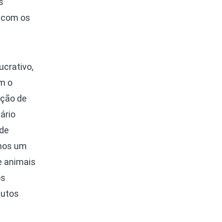
s
, com os
ucrativo,
am o
ação de
ário
 de
rmos um
e animais
os
dutos