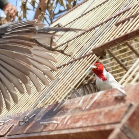
Olha o Bicho!
Photo Animal
Políticas Públ
Saúde, Bicho 
Segunda Cha
Túnel do Tem
Universo Cetr