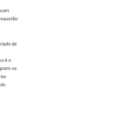
m com
 exaustão
stado de
co é o
mpram os
ras
ndo