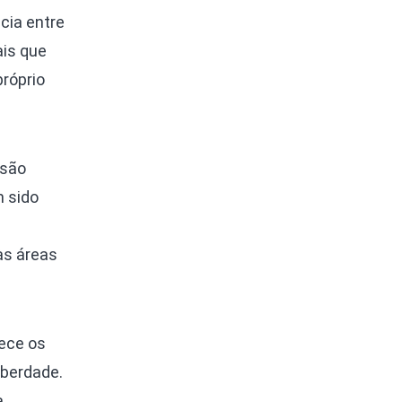
cia entre
ais que
próprio
 são
m sido
às áreas
nece os
iberdade.
a