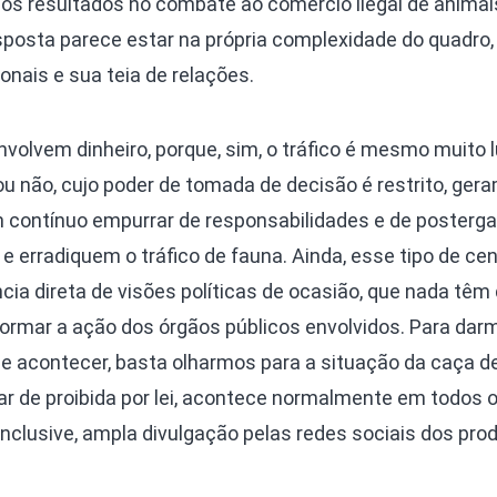
ê os resultados no combate ao comércio ilegal de animai
resposta parece estar na própria complexidade do quadro
onais e sua teia de relações.
olvem dinheiro, porque, sim, o tráfico é mesmo muito l
ou não, cujo poder de tomada de decisão é restrito, ger
um contínuo empurrar de responsabilidades e de posterg
erradiquem o tráfico de fauna. Ainda, esse tipo de cen
ncia direta de visões políticas de ocasião, que nada têm
ormar a ação dos órgãos públicos envolvidos. Para da
 acontecer, basta olharmos para a situação da caça d
esar de proibida por lei, acontece normalmente em todos 
nclusive, ampla divulgação pelas redes sociais dos pro