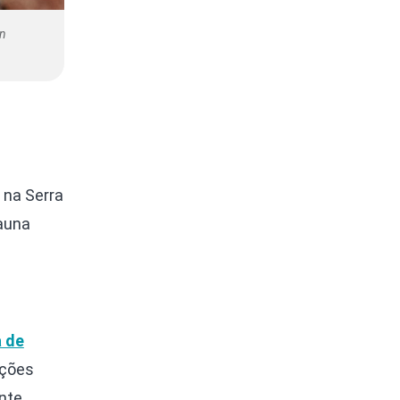
an
 na Serra
Fauna
a de
ações
nte,