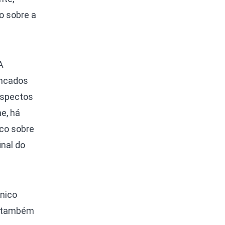
o sobre a
A
encados
aspectos
e, há
co sobre
inal do
único
o também