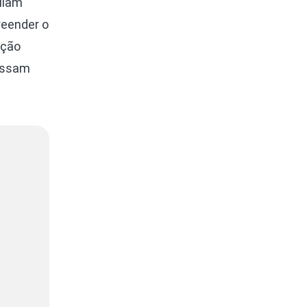
liam
eender o
ação
possam