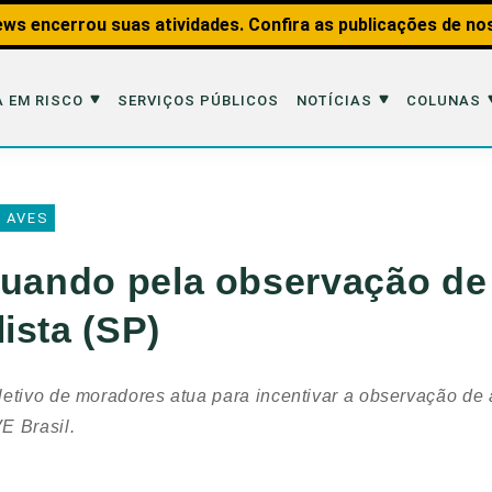
ws encerrou suas atividades. Confira as publicações de no
 EM RISCO
SERVIÇOS PÚBLICOS
NOTÍCIAS
COLUNAS
Risco
Notícias
Colunas
 AVES
imais
Reportagens
Aquáticos
tuando pela observação de
Analisando os Fatos
Educação Amb
ista (SP)
 Transportes
Entrevistas
Fauna e Tran
tat
Web Stories
Invertebrados
etivo de moradores atua para incentivar a observação de 
Na Linha de F
E Brasil.
Observação d