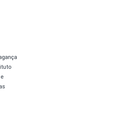
ragança
ituto
 e
das