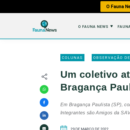
O Fauna Ne
O FAUNA NEWS
FAUNA
O Fauna News
Fauna em 
COLUNAS
OBSERVAÇÃO DE
Sobre nós
Tráfico de An
Um coletivo a
Equipe
Caça
Bragança Paul
Parceiros
Impactos dos
Republique
Perda de Hábi
Em Bragança Paulista (SP), col
Publique no Fauna
Integrantes são Amigos da SAV
Contato/Mídia Kit
29 DE MARÇO DE 2022