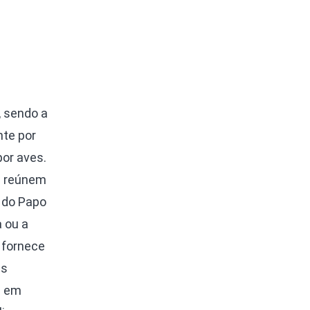
, sendo a
nte por
por aves.
se reúnem
 do Papo
 ou a
 fornece
es
a em