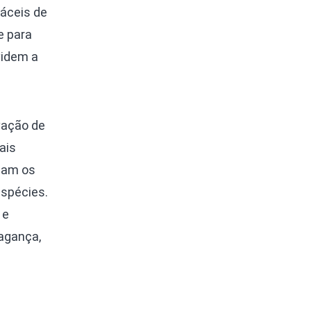
áceis de
e para
videm a
vação de
ais
dam os
espécies.
 e
ragança,