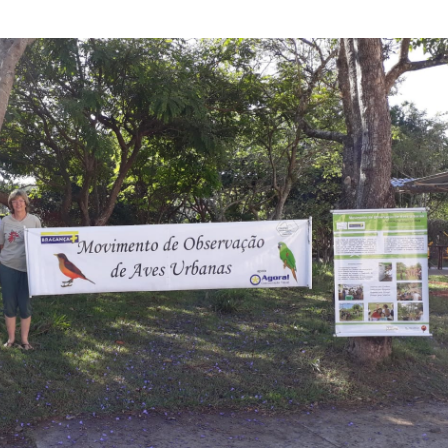
Olha o Bicho!
Photo Animal
Políticas Públ
Saúde, Bicho 
Segunda Cha
Túnel do Tem
Universo Cetr