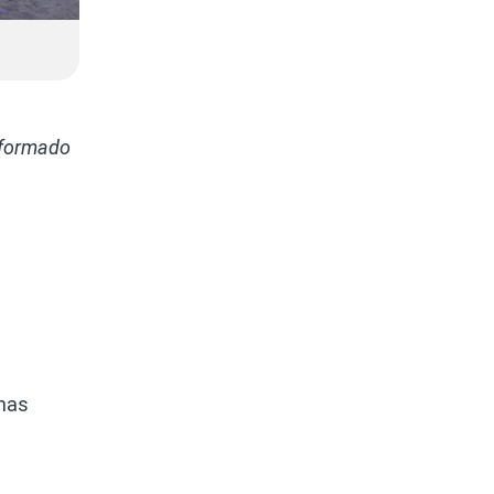
 formado
 nas