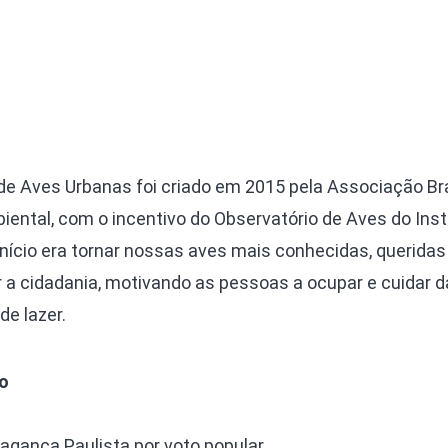
e Aves Urbanas foi criado em 2015 pela Associação B
iental, com o incentivo do Observatório de Aves do Inst
início era tornar nossas aves mais conhecidas, queridas
r a cidadania, motivando as pessoas a ocupar e cuidar 
e lazer.
o
ragança Paulista por voto popular.