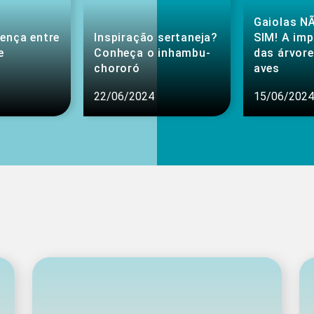
Gaiolas NÃ
rença entre
Inspiração sertaneja?
SIM! A im
e
Conheça o inhambu-
das árvore
chororó
aves
22/06/2024
15/06/2024