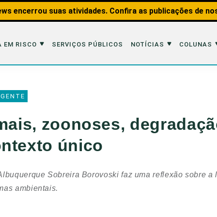
ws encerrou suas atividades. Confira as publicações de no
 EM RISCO
SERVIÇOS PÚBLICOS
NOTÍCIAS
COLUNAS
Risco
Notícias
Colunas
 GENTE
imais
Reportagens
Aquáticos
imais, zoonoses, degradaçã
Analisando os Fatos
Educação Amb
ntexto único
 Transportes
Entrevistas
Fauna e Tran
tat
Web Stories
Invertebrados
lbuquerque Sobreira Borovoski faz uma reflexão sobre a li
Na Linha de F
mas ambientais.
Observação d