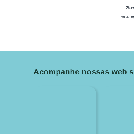
Obse
no arti
Acompanhe nossas web st