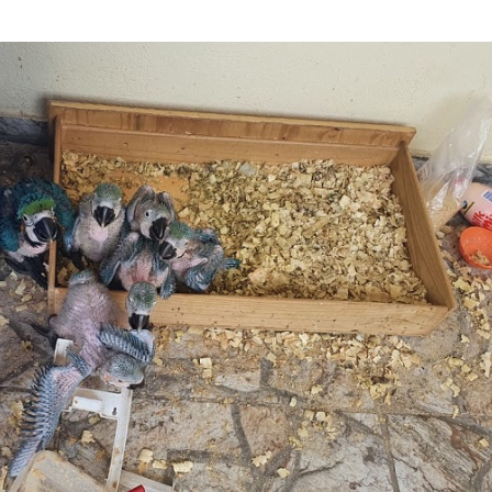
Olha o Bicho!
Photo Animal
Políticas Públ
Saúde, Bicho 
Segunda Cha
Túnel do Tem
Universo Cetr