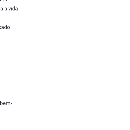
a a vida
cado
 bem-