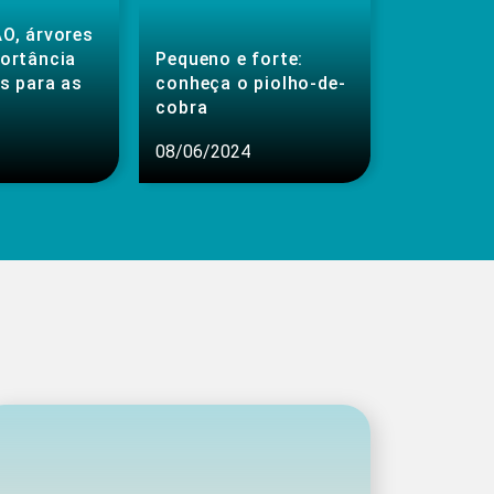
O, árvores
portância
Pequeno e forte:
s para as
conheça o piolho-de-
cobra
08/06/2024