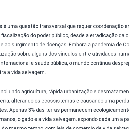
ns é uma questão transversal que requer coordenação e
fiscalização do poder público, desde a erradicação da 
te ao surgimento de doenças. Embora a pandemia de Co
zação sobre alguns dos vínculos entre atividades hum
internacional e saúde pública, o mundo continua despr
ra a vida selvagem.
cluindo agricultura, rápida urbanização e desmatamen
Terra, alterando os ecossistemas e causando uma perda
ntes. Apenas 3% das terras permanecem ecologicament
umanos, o gado e a vida selvagem, expondo cada um a 
. Ao mesmo tempo, com leis de comércio de vida selva