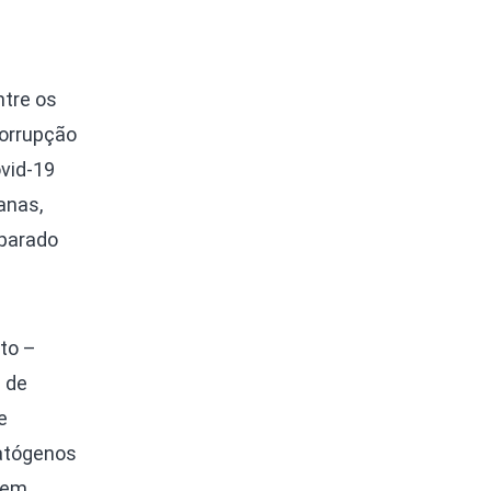
ntre os
corrupção
vid-19
anas,
eparado
to –
 de
e
patógenos
gem