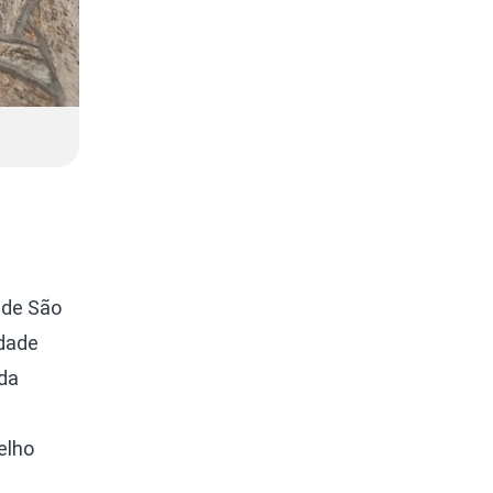
 de São
idade
 da
elho