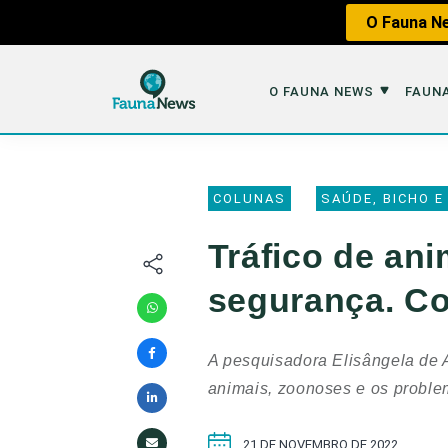
O Fauna Ne
O FAUNA NEWS
FAUNA
O Fauna News
Fauna em 
COLUNAS
SAÚDE, BICHO E
Sobre nós
Tráfico de An
Tráfico de an
Equipe
Caça
segurança. Co
Parceiros
Impactos dos
Republique
Perda de Hábi
A pesquisadora Elisângela de A
Publique no Fauna
animais, zoonoses e os proble
Contato/Mídia Kit
21 DE NOVEMBRO DE 2022