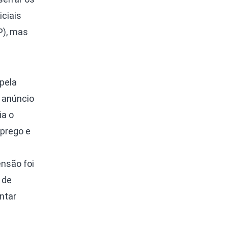
ciais
SP), mas
pela
u anúncio
ia o
prego e
nsão foi
 de
entar