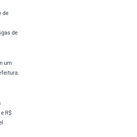
e de
isgas de
em um
feitura.
s
 e R$
el