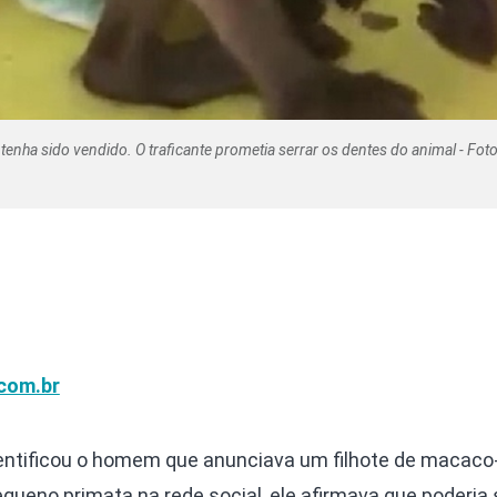
 tenha sido vendido. O traficante prometia serrar os dentes do animal - Foto
com.br
dentificou o homem que anunciava um filhote de macaco
queno primata na rede social, ele afirmava que poderia 