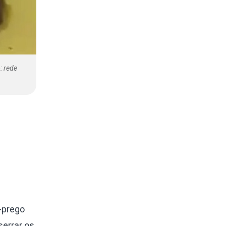
: rede
-prego
serrar os