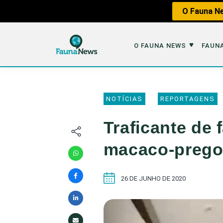
O Fauna Ne
O FAUNA NEWS
FAUNA
O Fauna News
Fauna em 
NOTÍCIAS
REPORTAGENS
Sobre nós
Tráfico de An
Traficante de 
Equipe
Caça
macaco-prego.
Parceiros
Impactos dos
Republique
Perda de Hábi
26 DE JUNHO DE 2020
Publique no Fauna
Contato/Mídia Kit