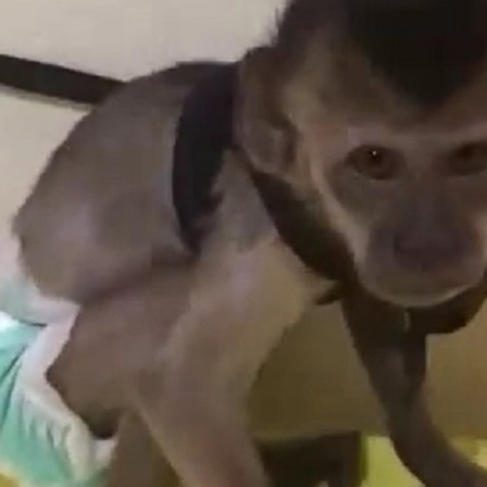
Olha o Bicho!
Photo Animal
Políticas Públ
Saúde, Bicho 
Segunda Cha
Túnel do Tem
Universo Cetr