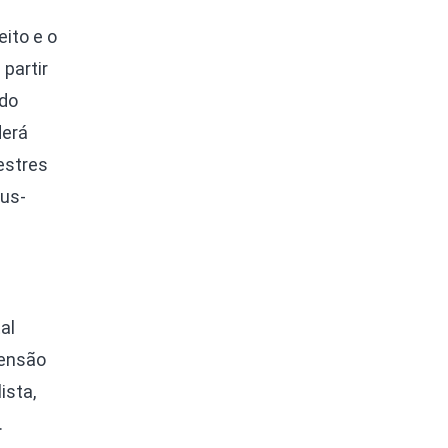
ito e o
partir
 do
derá
estres
aus-
al
ensão
ista,
.