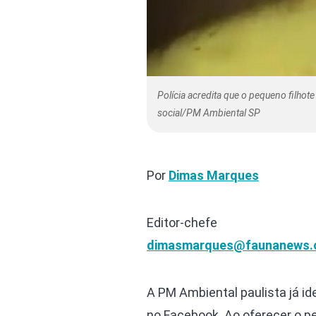
Polícia acredita que o pequeno filhote
social/PM Ambiental SP
Por
Dimas Marques
Editor-chefe
dimasmarques@faunanews.
A PM Ambiental paulista já i
no Facebook. Ao oferecer o pe