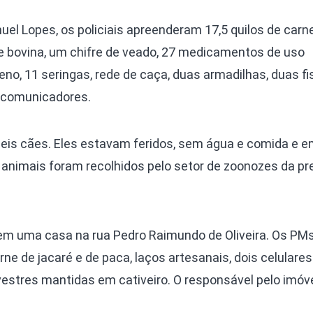
el Lopes, os policiais apreenderam 17,5 quilos de carn
 bovina, um chifre de veado, 27 medicamentos de uso
neno, 11 seringas, rede de caça, duas armadilhas, duas f
os comunicadores.
 seis cães. Eles estavam feridos, sem água e comida e 
animais foram recolhidos pelo setor de zoonozes da pre
em uma casa na rua Pedro Raimundo de Oliveira. Os PM
ne de jacaré e de paca, laços artesanais, dois celulares
vestres mantidas em cativeiro. O responsável pelo imóv