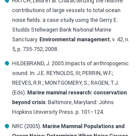
HATCH, Leila et al. Characterizing the relative
contributions of large vessels to total ocean
noise fields: a case study using the Gerry E.
Studds Stellwagen Bank National Marine
Sanctuary.
Environmental management
, v. 42, n.
5, p. 735-752, 2008.
HILDEBRAND, J. 2005.Impacts of anthropogenic
sound. In: J.E. REYNOLDS, III; PERRIN, W.F.;
REEVES, R.R.; MONTGOMERY, S.; RAGEN, T.J.
(Eds).
Marine mammal research: conservation
beyond crisis
. Baltimore, Maryland: Johns
Hopkins University Press. p. 101–124.
NRC (2005).
Marine Mammal Populations and
Ocean Noise: Determining When Noise Causes