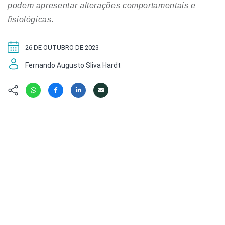
Hábitat
Contato/Mídia
podem apresentar alterações comportamentais e
Invertebra
Kit
fisiológicas.
Na Linha d
Livros do 
Observaçã
26 DE OUTUBRO DE 2023
Nova Gera
Olha o Bic
#VotePor
Fernando Augusto Sliva Hardt
Photo Ani
Missão Fa
Políticas 
Cursos
Saúde, Bic
Segunda C
Túnel do 
Universo C