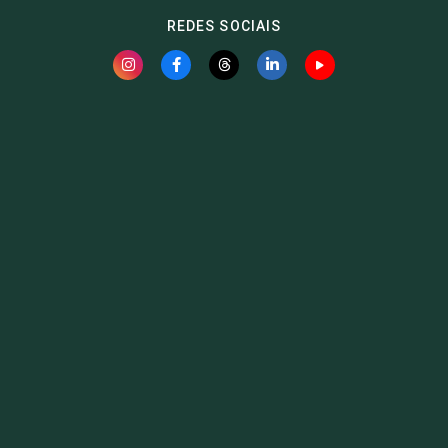
REDES SOCIAIS
Fauna News
Licença
Creative Commons – Atribuição-SemDerivações 4.0