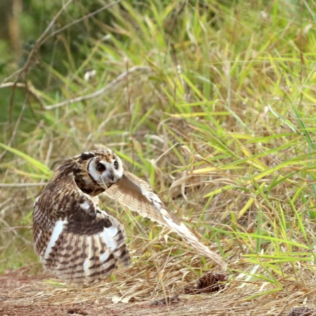
Olha o Bicho!
Photo Animal
Políticas Públ
Saúde, Bicho 
Segunda Cha
Túnel do Tem
Universo Cetr