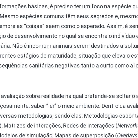
nformações básicas, é preciso ter um foco na espécie q
ra. Mesmo espécies comuns têm seus segredos e, mesm
sempre as “coisas” saem como o esperado. Assim, é se
o de desenvolvimento no qual se encontra o indivíduo e, 
itária. Não é incomum animais serem destinados a solt
erentes estágios de maturidade, situação que eleva o e
sequências sanitárias negativas tanto a curto como a l
avaliação sobre realidade na qual pretende-se soltar o 
çosamente, saber “ler” o meio ambiente. Dentro da aval
iversas metodologias, sendo elas: Metodologias espon
), Matrizes de interações, Redes de interações (
Network
Modelos de simulação, Mapas de superposição (
Overlays