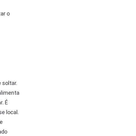
ar o
soltar.
alimenta
r. É
e local.
de
ado