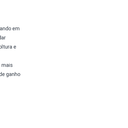
lhando em
dar
ltura e
s mais
 de ganho