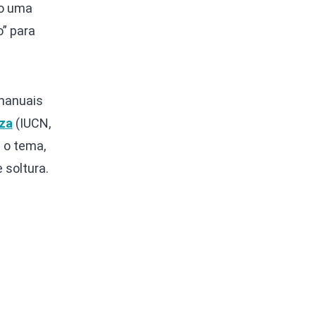
do uma
o” para
 manuais
eza
(IUCN,
e o tema,
 soltura.