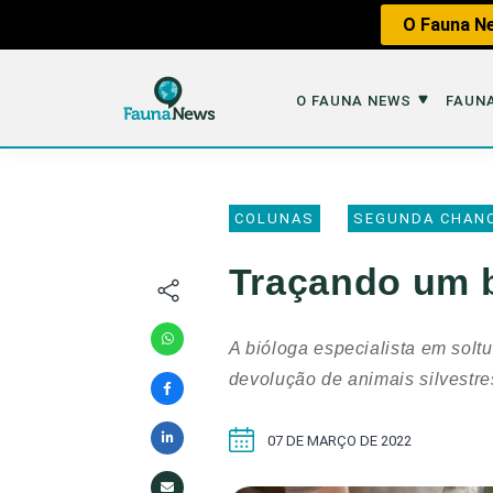
O Fauna Ne
O FAUNA NEWS
FAUNA
O Fauna News
Fauna em 
COLUNAS
SEGUNDA CHAN
Sobre nós
Tráfico de An
Traçando um b
Equipe
Caça
Parceiros
Impactos dos
A bióloga especialista em solt
Republique
Perda de Hábi
devolução de animais silvestre
Publique no Fauna
07 DE MARÇO DE 2022
Contato/Mídia Kit