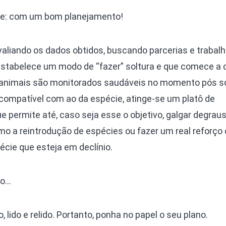
oje: com um bom planejamento!
valiando os dados obtidos, buscando parcerias e traba
estabelece um modo de “fazer” soltura e que comece a 
é, animais são monitorados saudáveis no momento pós so
ompatível com ao da espécie, atinge-se um platô de
ue permite até, caso seja esse o objetivo, galgar degrau
omo a reintrodução de espécies ou fazer um real reforço
cie que esteja em declínio.
no…
 lido e relido. Portanto, ponha no papel o seu plano.