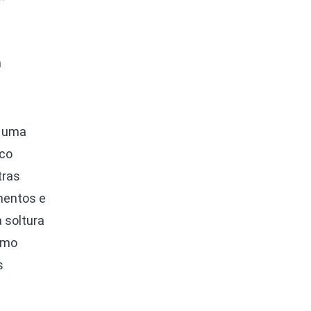
m
a uma
ico
tras
amentos e
 soltura
smo
s