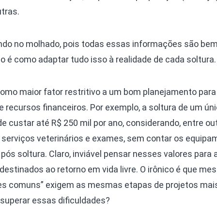
tras.
ndo no molhado, pois todas essas informações são be
é como adaptar tudo isso à realidade de cada soltura.
omo maior fator restritivo a um bom planejamento par
e recursos financeiros. Por exemplo, a soltura de um ún
 custar até R$ 250 mil por ano, considerando, entre ou
ão, serviços veterinários e exames, sem contar os equip
ós soltura. Claro, inviável pensar nesses valores para a
stinados ao retorno em vida livre. O irônico é que me
tres comuns” exigem as mesmas etapas de projetos mai
superar essas dificuldades?