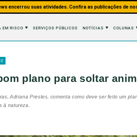
ws encerrou suas atividades. Confira as publicações de no
 EM RISCO
SERVIÇOS PÚBLICOS
NOTÍCIAS
COLUNAS
Risco
Notícias
Colunas
CE
imais
Reportagens
Aquáticos
om plano para soltar anima
Analisando os Fatos
Educação Amb
 Transportes
Entrevistas
Fauna e Tran
uras, Adriana Prestes, comenta como deve ser feito um pl
tat
Web Stories
Invertebrados
s à natureza.
Na Linha de F
Observação d