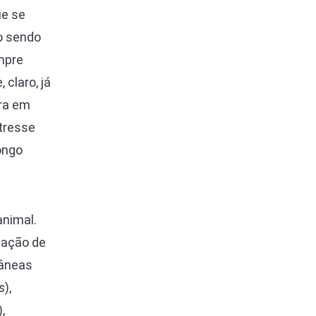
ue se
o sendo
mpre
claro, já
ura em
stresse
ongo
animal.
iação de
tâneas
s
),
),