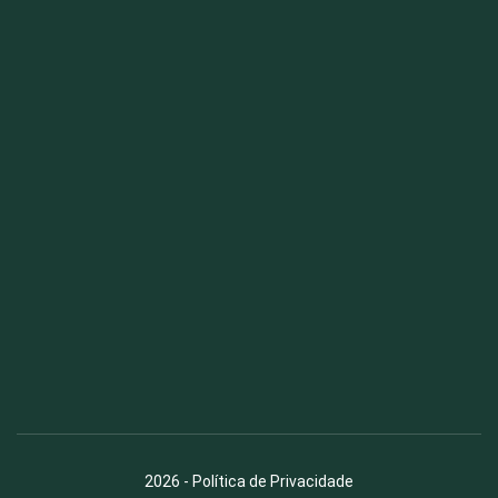
Fauna News
Licença
Creative Commons – Atribuição-SemDerivações 4.0
Internacional
2026
-
Política de Privacidade