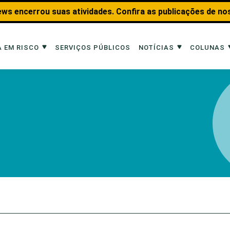
ws encerrou suas atividades. Confira as publicações de no
 EM RISCO
SERVIÇOS PÚBLICOS
NOTÍCIAS
COLUNAS
Risco
Notícias
Colunas
imais
Reportagens
Aquáticos
Analisando os Fatos
Educação Amb
 Transportes
Entrevistas
Fauna e Tran
tat
Web Stories
Invertebrados
Na Linha de F
Observação d