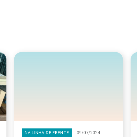
Olha o Bicho!
Photo Animal
Políticas Públ
Saúde, Bicho 
Segunda Cha
Túnel do Tem
Universo Cetr
09/07/2024
NA LINHA DE FRENTE