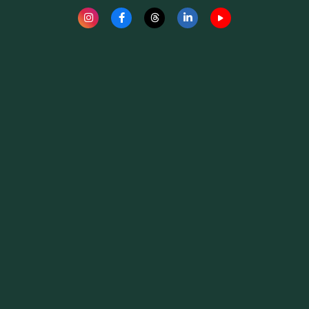
Fauna News
Licença
Creative Commons – Atribuição-SemDerivações 4.0
Internacional