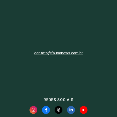
contato@faunanews.com.br
REDES SOCIAIS