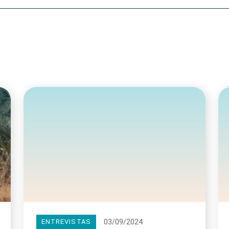
Olha o Bicho!
Photo Animal
Políticas Públ
Saúde, Bicho 
Segunda Cha
Túnel do Tem
Universo Cetr
03/09/2024
ENTREVISTAS