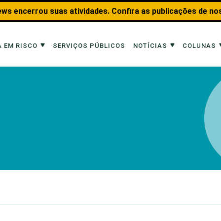
ws encerrou suas atividades. Confira as publicações de no
 EM RISCO
SERVIÇOS PÚBLICOS
NOTÍCIAS
COLUNAS
Risco
Notícias
Colunas
imais
Reportagens
Aquáticos
Analisando os Fatos
Educação Amb
 Transportes
Entrevistas
Fauna e Tran
tat
Web Stories
Invertebrados
Na Linha de F
Observação d