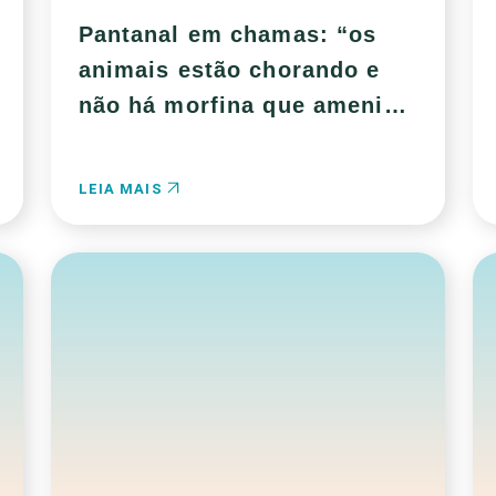
Pantanal em chamas: “os
animais estão chorando e
não há morfina que amenize
a dor que estão sentindo”
LEIA MAIS