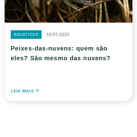
10/01/2025
AQUÁTICOS
Peixes-das-nuvens: quem são
eles? São mesmo das nuvens?
LEIA MAIS