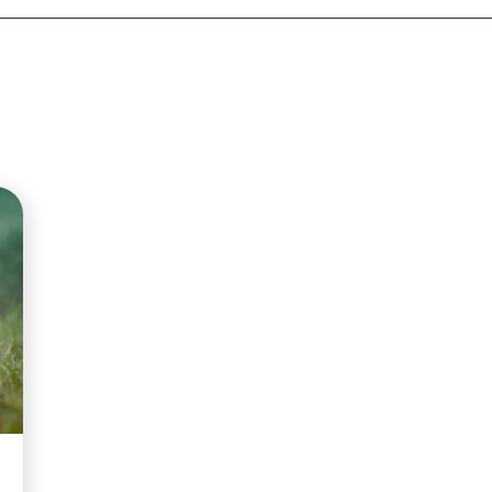
Olha o Bicho!
Photo Animal
Políticas Públ
Saúde, Bicho 
Segunda Cha
Túnel do Tem
Universo Cetr