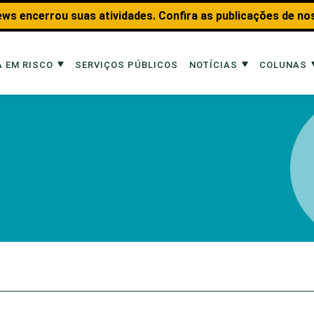
ws encerrou suas atividades. Confira as publicações de no
 EM RISCO
SERVIÇOS PÚBLICOS
NOTÍCIAS
COLUNAS
Risco
Notícias
Colunas
imais
Reportagens
Aquáticos
Analisando os Fatos
Educação Amb
 Transportes
Entrevistas
Fauna e Tran
tat
Web Stories
Invertebrados
Na Linha de F
Observação d