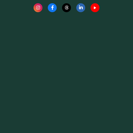
Fauna News
Licença
Creative Commons – Atribuição-SemDerivações 4.0
Internacional