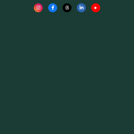
Fauna News
Licença
Creative Commons – Atribuição-SemDerivações 4.0
Internacional