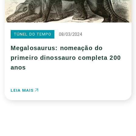
08/03/2024
TÚNEL DO TEMPO
Megalosaurus: nomeação do
primeiro dinossauro completa 200
anos
LEIA MAIS