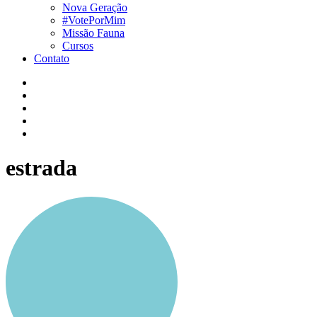
Nova Geração
#VotePorMim
Missão Fauna
Cursos
Contato
estrada