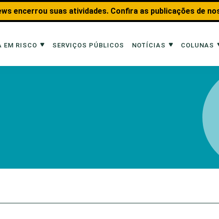
ws encerrou suas atividades. Confira as publicações de no
 EM RISCO
SERVIÇOS PÚBLICOS
NOTÍCIAS
COLUNAS
Risco
Notícias
Colunas
imais
Reportagens
Aquáticos
Analisando os Fatos
Educação Amb
 Transportes
Entrevistas
Fauna e Tran
tat
Web Stories
Invertebrados
Na Linha de F
Observação d