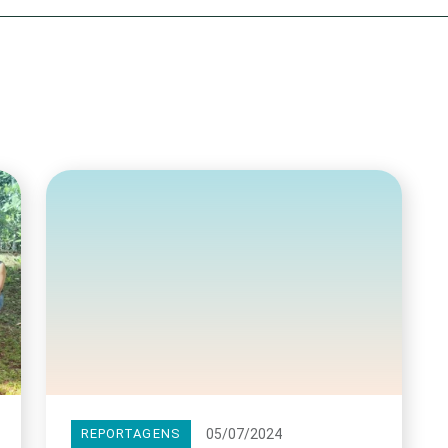
Olha o Bicho!
Photo Animal
Políticas Públ
Saúde, Bicho 
Segunda Cha
Túnel do Tem
Universo Cetr
05/07/2024
REPORTAGENS