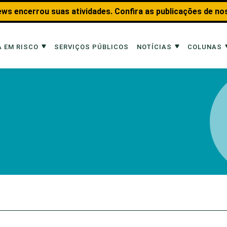
ws encerrou suas atividades. Confira as publicações de no
 EM RISCO
SERVIÇOS PÚBLICOS
NOTÍCIAS
COLUNAS
Risco
Notícias
Colunas
imais
Reportagens
Aquáticos
Analisando os Fatos
Educação Amb
 Transportes
Entrevistas
Fauna e Tran
tat
Web Stories
Invertebrados
Na Linha de F
Observação d