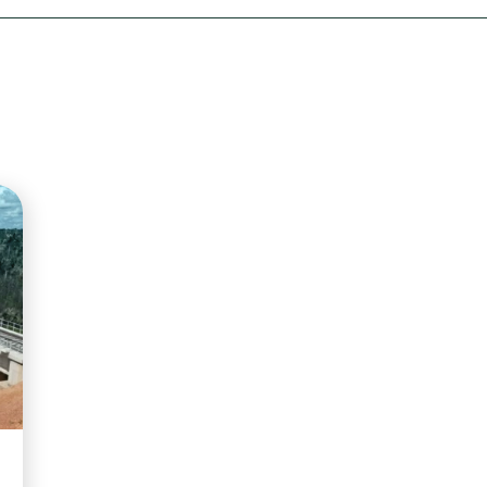
Olha o Bicho!
Photo Animal
Políticas Públ
Saúde, Bicho 
Segunda Cha
Túnel do Tem
Universo Cetr