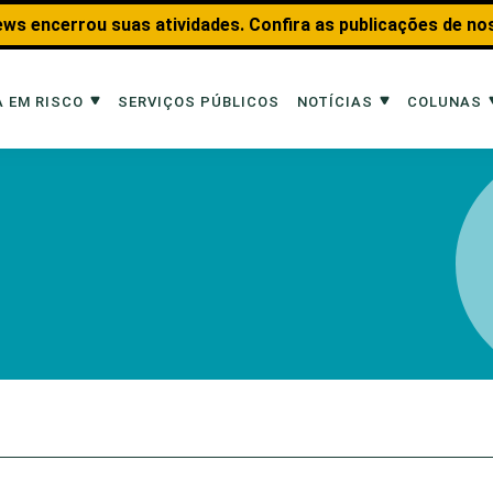
ws encerrou suas atividades. Confira as publicações de no
 EM RISCO
SERVIÇOS PÚBLICOS
NOTÍCIAS
COLUNAS
Risco
Notícias
Colunas
imais
Reportagens
Aquáticos
Analisando os Fatos
Educação Amb
 Transportes
Entrevistas
Fauna e Tran
tat
Web Stories
Invertebrados
Na Linha de F
Observação d