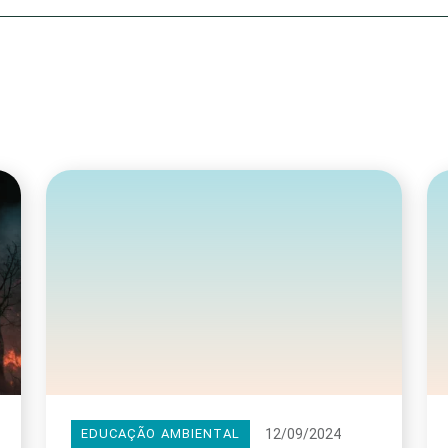
Olha o Bicho!
Photo Animal
Políticas Públ
Saúde, Bicho 
Segunda Cha
Túnel do Tem
Universo Cetr
12/09/2024
EDUCAÇÃO AMBIENTAL