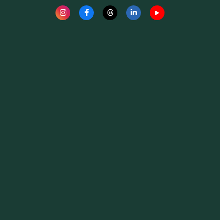
Fauna News
Licença
Creative Commons – Atribuição-SemDerivações 4.0
Internacional