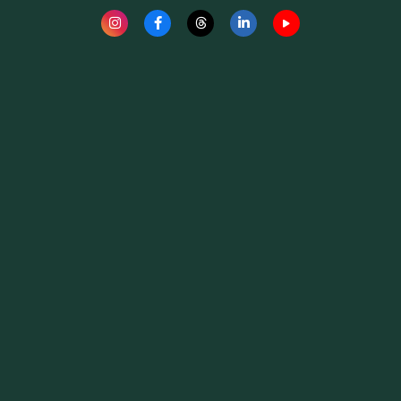
Fauna News
Licença
Creative Commons – Atribuição-SemDerivações 4.0
Internacional