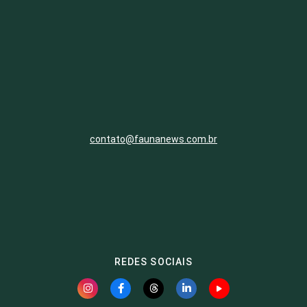
contato@faunanews.com.br
REDES SOCIAIS