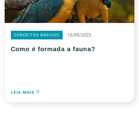
10/09/2023
CONCEITOS BÁSICOS
Como é formada a fauna?
LEIA MAIS