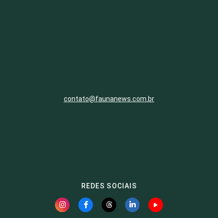
contato@faunanews.com.br
REDES SOCIAIS