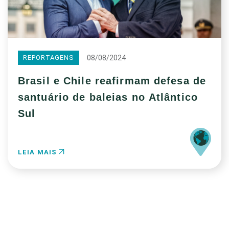
08/08/2024
REPORTAGENS
Brasil e Chile reafirmam defesa de
santuário de baleias no Atlântico
Sul
LEIA MAIS