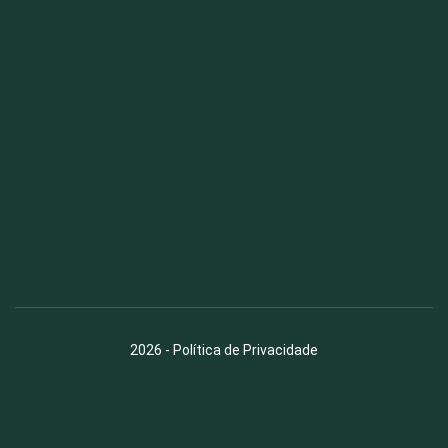
Fauna News
Licença
Creative Commons – Atribuição-SemDerivações 4.0
Internacional
2026
-
Política de Privacidade