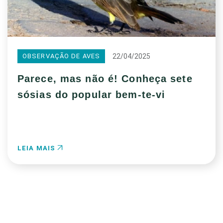
22/04/2025
OBSERVAÇÃO DE AVES
Parece, mas não é! Conheça sete
sósias do popular bem-te-vi
LEIA MAIS