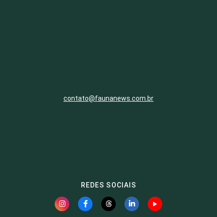
contato@faunanews.com.br
REDES SOCIAIS