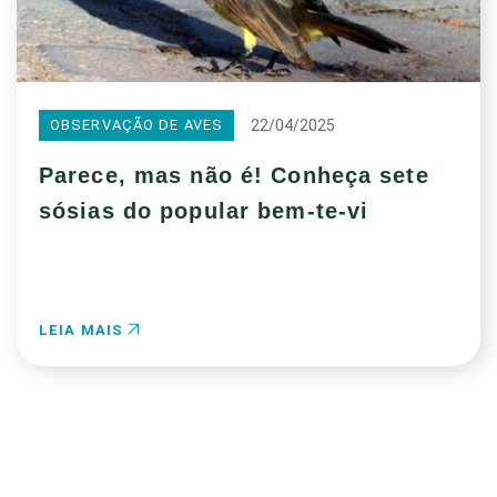
22/04/2025
OBSERVAÇÃO DE AVES
Parece, mas não é! Conheça sete
sósias do popular bem-te-vi
LEIA MAIS