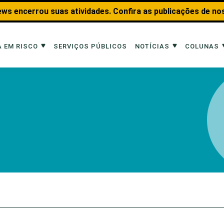
ws encerrou suas atividades. Confira as publicações de no
 EM RISCO
SERVIÇOS PÚBLICOS
NOTÍCIAS
COLUNAS
Risco
Notícias
Colunas
imais
Reportagens
Aquáticos
Analisando os Fatos
Educação Amb
 Transportes
Entrevistas
Fauna e Tran
tat
Web Stories
Invertebrados
Na Linha de F
Observação d