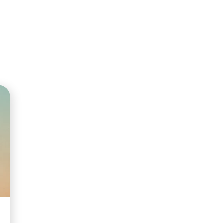
Olha o Bicho!
Photo Animal
Políticas Públ
Saúde, Bicho 
Segunda Cha
Túnel do Tem
Universo Cetr