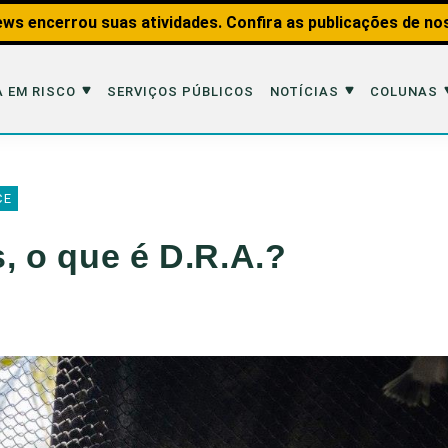
ws encerrou suas atividades. Confira as publicações de no
 EM RISCO
SERVIÇOS PÚBLICOS
NOTÍCIAS
COLUNAS
Risco
Notícias
Colunas
CE
imais
Reportagens
Aquáticos
, o que é D.R.A.?
Analisando os Fatos
Educação Amb
 Transportes
Entrevistas
Fauna e Tran
tat
Web Stories
Invertebrados
Na Linha de F
Observação d