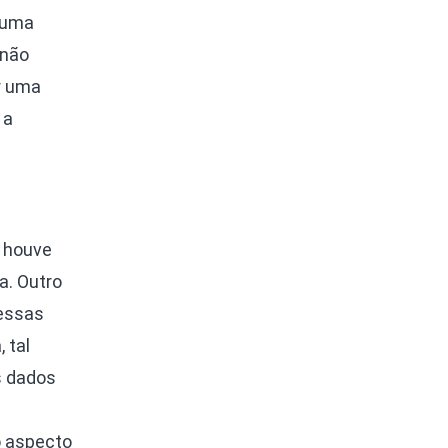
a uma
 não
r uma
 a
e houve
a. Outro
 essas
 tal
s dados
o aspecto