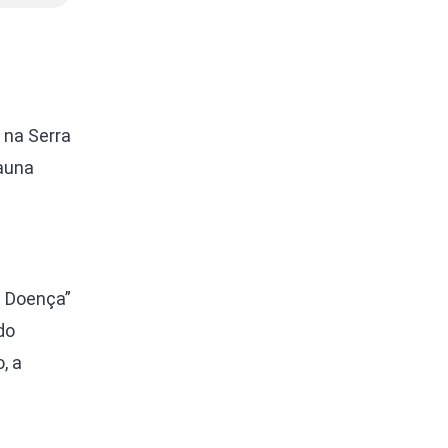
 na Serra
Fauna
de Doença”
do
, a