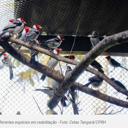
Olha o Bicho!
Photo Animal
Políticas Públ
Saúde, Bicho 
Segunda Cha
Túnel do Tem
Universo Cetr
ferentes espécies em reabilitação - Foto: Cetas Tangará/CPRH