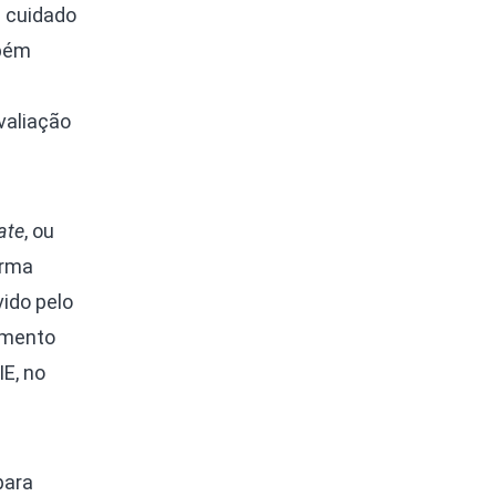
e cuidado
mbém
valiação
ate
, ou
orma
ido pelo
amento
E, no
para