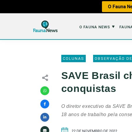
O Fauna Ne
O FAUNA NEWS
FAUNA
O Fauna News
Fauna em 
COLUNAS
OBSERVAÇÃO DE
Sobre nós
Tráfico de An
SAVE Brasil c
Equipe
Caça
conquistas
Parceiros
Impactos dos
Republique
Perda de Hábi
O diretor executivo da SAVE Br
Publique no Fauna
18 anos de trabalho pela cons
Contato/Mídia Kit
22 DE NOVEMBRO DE 2022