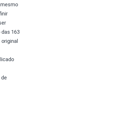
s mesmo
inir
ser
o das 163
original
licado
 de