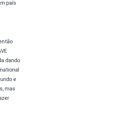
m país
 então
AVE
ida dando
rnational
mundo e
s, mas
azer