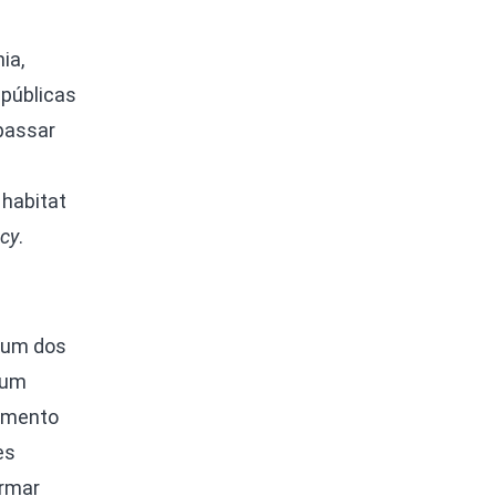
ia,
 públicas
passar
habitat
cy
.
 um dos
 um
vimento
es
ormar