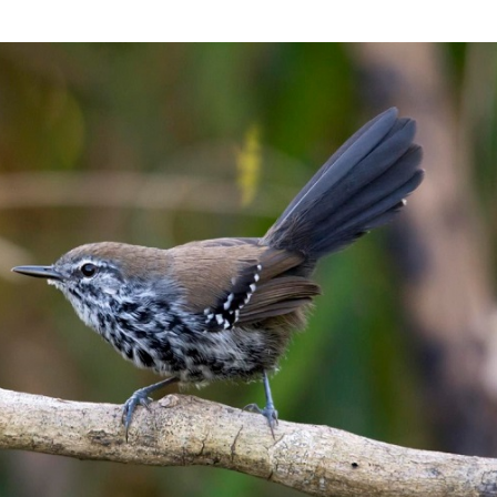
Olha o Bicho!
Photo Animal
Políticas Públ
Saúde, Bicho 
Segunda Cha
Túnel do Tem
Universo Cetr