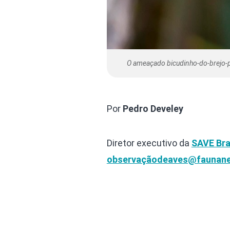
O ameaçado bicudinho-do-brejo-pa
Por
Pedro Develey
Diretor executivo da
SAVE Bra
observaçãodeaves@faunane