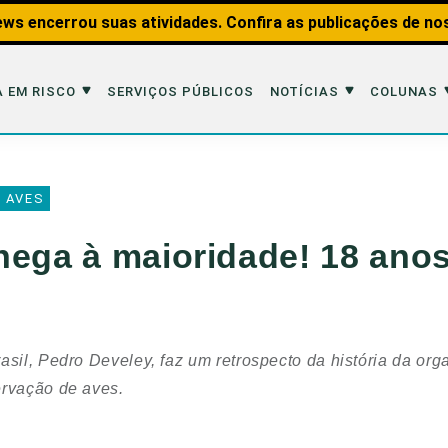
ws encerrou suas atividades. Confira as publicações de no
 EM RISCO
SERVIÇOS PÚBLICOS
NOTÍCIAS
COLUNAS
Risco
Notícias
Colunas
 AVES
imais
Reportagens
Aquáticos
hega à maioridade! 18 ano
Analisando os Fatos
Educação Amb
 Transportes
Entrevistas
Fauna e Tran
tat
Web Stories
Invertebrados
asil, Pedro Develey, faz um retrospecto da história da org
Na Linha de F
ervação de aves.
Observação d