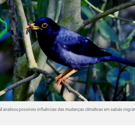
Olha o Bicho!
Photo Animal
Políticas Públ
Saúde, Bicho 
Segunda Cha
Túnel do Tem
Universo Cetr
 analisou possíveis influências das mudanças climáticas em sabiás migrat