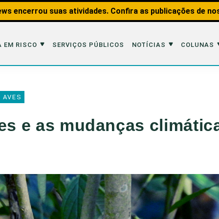
ws encerrou suas atividades. Confira as publicações de no
 EM RISCO
SERVIÇOS PÚBLICOS
NOTÍCIAS
COLUNAS
Risco
Notícias
Colunas
 AVES
imais
Reportagens
Aquáticos
tes e as mudanças climátic
Analisando os Fatos
Educação Amb
 Transportes
Entrevistas
Fauna e Tran
tat
Web Stories
Invertebrados
Na Linha de F
Observação d