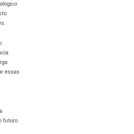
ológico
sto
es.
o
ncia
arga
ar essas
a
 futuro.