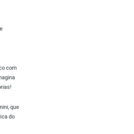
 e
uco com
magina
rias!
ini, que
ica do