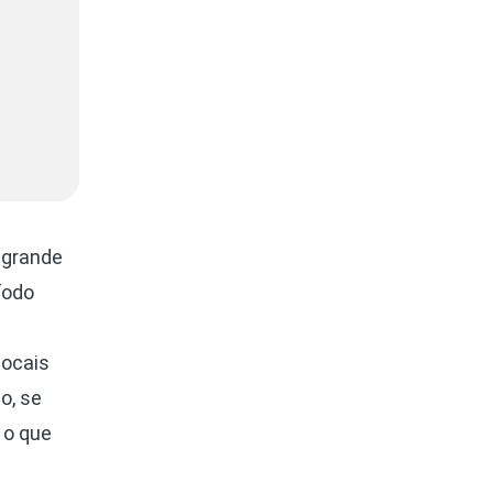
 grande
íodo
locais
o, se
 o que