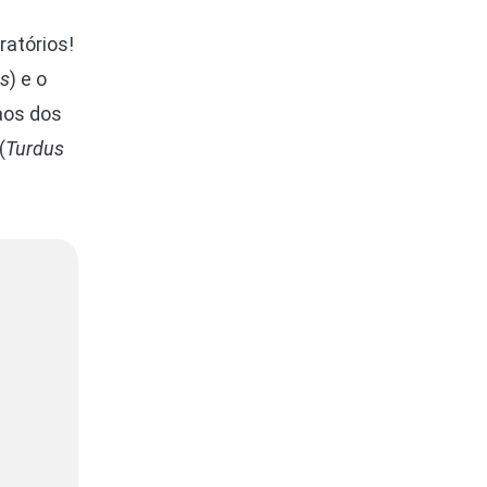
ratórios!
es
) e o
aos dos
(
Turdus