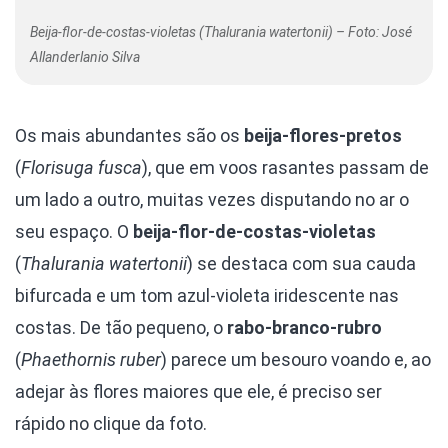
Beija-flor-de-costas-violetas (Thalurania watertonii) – Foto: José
Allanderlanio Silva
Os mais abundantes são os
beija-flores-pretos
(
Florisuga fusca
),
que em voos rasantes passam de
um lado a outro, muitas vezes disputando no ar o
seu espaço. O
beija-flor-de-costas-violetas
(
Thalurania watertonii
) se destaca com sua cauda
bifurcada e um tom azul-violeta iridescente nas
costas. De tão pequeno, o
rabo-branco-rubro
(
Phaethornis ruber
)
parece um besouro voando e, ao
adejar às flores maiores que ele, é preciso ser
rápido no clique da foto.