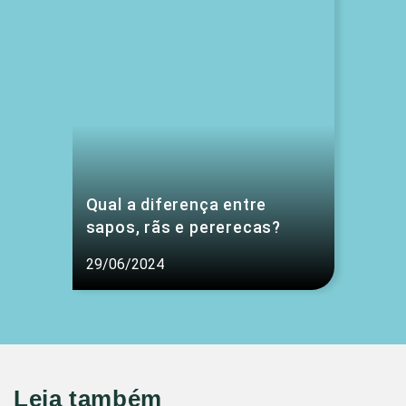
Qual a diferença entre
sapos, rãs e pererecas?
29/06/2024
Leia também