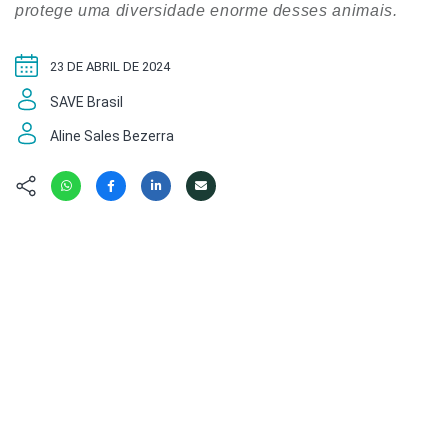
Hábitat
Contato/Mídia
protege uma diversidade enorme desses animais.
Invertebra
Kit
Na Linha d
Livros do 
23 DE ABRIL DE 2024
Observaçã
Nova Gera
SAVE Brasil
Olha o Bic
#VotePor
Photo Ani
Aline Sales Bezerra
Missão Fa
Políticas 
Cursos
Saúde, Bic
Segunda C
Túnel do 
Universo C