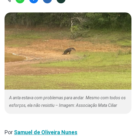
Hábitat
Contato/Mídia
Invertebra
Kit
Na Linha d
Livros do 
Observaçã
Nova Gera
Olha o Bic
#VotePor
Photo Ani
Missão Fa
Políticas 
Cursos
Saúde, Bic
Segunda C
Túnel do 
Universo C
A anta estava com problemas para andar. Mesmo com todos os
esforços, ela não resistiu – Imagem: Associação Mata Ciliar
Por
Samuel de Oliveira Nunes