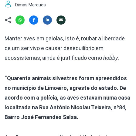
Hábitat
Contato/Mídia
Invertebra
Dimas Marques
Kit
Na Linha d
Livros do 
Observaçã
Nova Gera
Olha o Bic
Manter aves em gaiolas, isto é, roubar a liberdade
#VotePor
Photo Ani
de um ser vivo e causar desequilíbrio em
Missão Fa
Políticas 
Cursos
ecossistemas, ainda é justificado como
hobby
.
Saúde, Bic
Segunda C
Túnel do 
“Quarenta animais silvestres foram apreendidos
Universo C
no município de Limoeiro, agreste do estado. De
acordo com a polícia, as aves estavam numa casa
localizada na Rua Antônio Nicolau Teixeira, nº84,
Bairro José Fernandes Salsa.