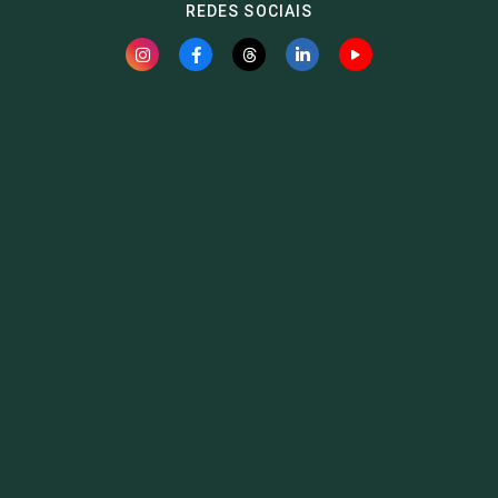
REDES SOCIAIS
Fauna News
Licença
Creative Commons – Atribuição-SemDerivações 4.0