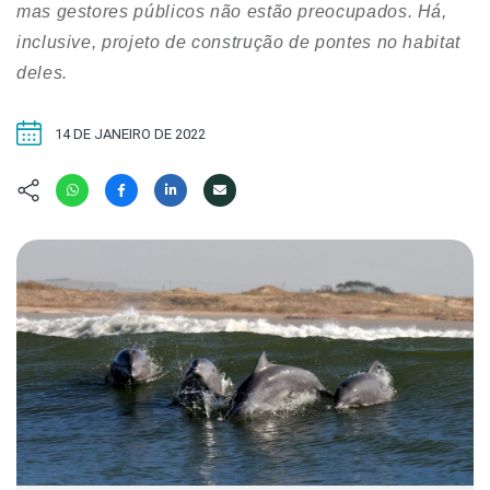
Hábitat
Contato/Mídia
mas gestores públicos não estão preocupados. Há,
Invertebra
Kit
inclusive, projeto de construção de pontes no habitat
Na Linha d
deles.
Livros do 
Observaçã
Nova Gera
Olha o Bic
14 DE JANEIRO DE 2022
#VotePor
Photo Ani
Missão Fa
Políticas 
Cursos
Saúde, Bic
Segunda C
Túnel do 
Universo C