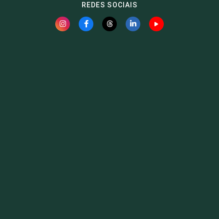
REDES SOCIAIS
Fauna News
Licença
Creative Commons – Atribuição-SemDerivações 4.0